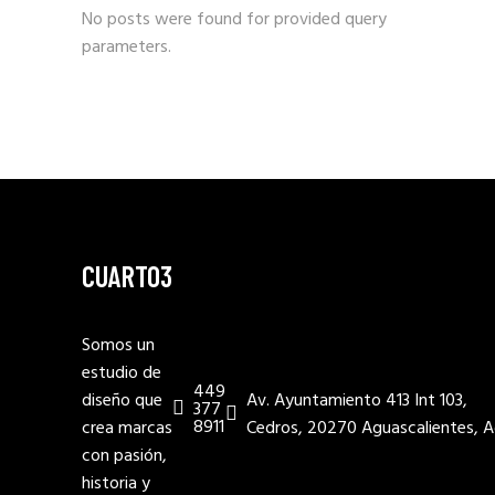
No posts were found for provided query
parameters.
CUARTO3
Somos un
estudio de
449
diseño que
Av. Ayuntamiento 413 Int 103,
377
8911
crea marcas
Cedros, 20270 Aguascalientes, A
con pasión,
historia y