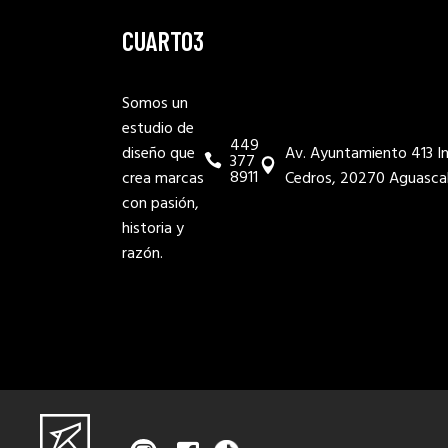
CUARTO3
Somos un
estudio de
449
diseño que
Av. Ayuntamiento 413 In
377
8911
crea marcas
Cedros, 20270 Aguascal
con pasión,
historia y
razón.