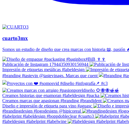
cuarto3mx
Somos un estudio de diseño que crea marcas con historia 📖, pasión 
Publicación de Instagram 17944350930156944
Impresión de etiquetas metálicas #labeldesign
#branding #tastevin @tastevinags. Marcas que cuent
Creamos historias que enamoran #labeldesign #packa
Creamos marcas que apasionan #branding #brandident
Diseño e impresión de etiqueta para vino #aguasc
#brandingdesign #logodesigns @hipicoreal
#labelprint #labeldesign #boppdobleclear #cuarto3
#labeldesign #labelprint #labelwine