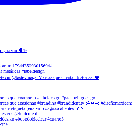
🔥 y razón 🧠✨