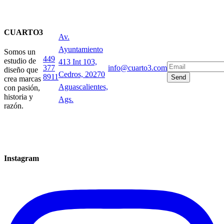
CUARTO3
Av.
Ayuntamiento
Somos un
449
estudio de
413 Int 103,
377
info@cuarto3.com
diseño que
Cedros, 20270
8911
Send
crea marcas
Aguascalientes,
con pasión,
historia y
Ags.
razón.
Instagram