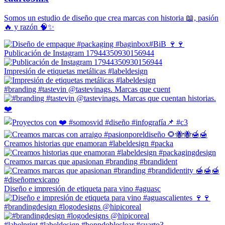
Somos un estudio de diseño que crea marcas con historia 📖, pasión
🔥 y razón 🧠✨
Publicación de Instagram 17944350930156944
Impresión de etiquetas metálicas #labeldesign
#branding #tastevin @tastevinags. Marcas que cuent
Creamos historias que enamoran #labeldesign #packa
Creamos marcas que apasionan #branding #brandident
Diseño e impresión de etiqueta para vino #aguasc
#brandingdesign #logodesigns @hipicoreal
#labelprint #labeldesign #boppdobleclear #cuarto3