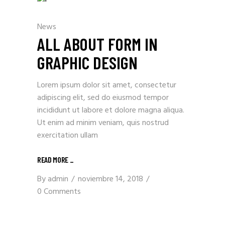
News
ALL ABOUT FORM IN
GRAPHIC DESIGN
Lorem ipsum dolor sit amet, consectetur
adipiscing elit, sed do eiusmod tempor
incididunt ut labore et dolore magna aliqua.
Ut enim ad minim veniam, quis nostrud
exercitation ullam
READ MORE _
By
admin
noviembre 14, 2018
0 Comments