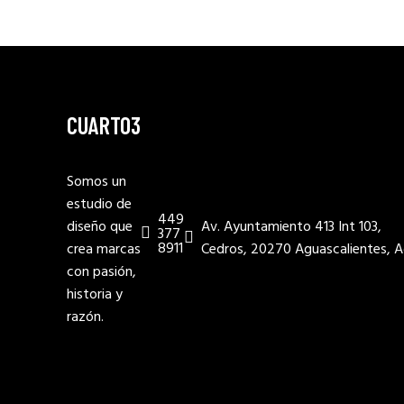
CUARTO3
Somos un
estudio de
449
diseño que
Av. Ayuntamiento 413 Int 103,
377
8911
crea marcas
Cedros, 20270 Aguascalientes, A
con pasión,
historia y
razón.