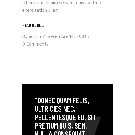
Ut enim ad minim veniam, quis nostrud
exercitation ullam
READ MORE _
By
admin
noviembre 14, 2018
0 Comments
"DONEC QUAM FELIS,
ULTRICIES NEC,
PELLENTESQUE EU, SIT
PRETIUM QUIS, SEM.
NULLA CONSEQUAT