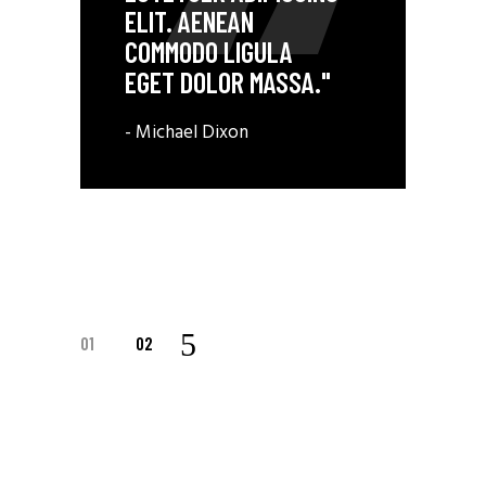
ELIT. AENEAN
COMMODO LIGULA
EGET DOLOR MASSA."
- Michael Dixon
PAGINACIÓN
01
02
DE
ENTRADAS