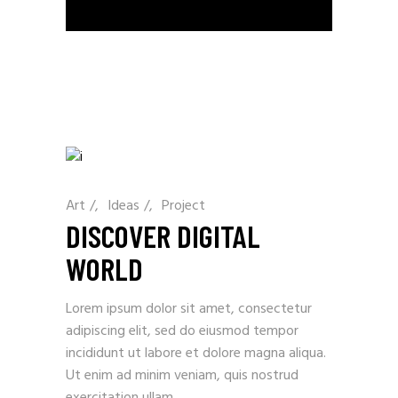
Art
/
Ideas
/
Project
DISCOVER DIGITAL
WORLD
Lorem ipsum dolor sit amet, consectetur
adipiscing elit, sed do eiusmod tempor
incididunt ut labore et dolore magna aliqua.
Ut enim ad minim veniam, quis nostrud