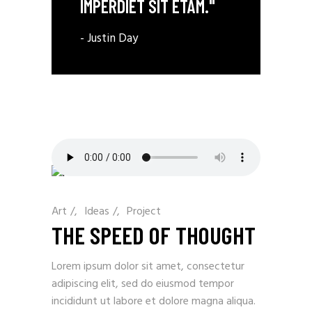
IMPERDIET SIT ETAM."
- Justin Day
Art
/
Ideas
/
Project
THE SPEED OF THOUGHT
Lorem ipsum dolor sit amet, consectetur
adipiscing elit, sed do eiusmod tempor
incididunt ut labore et dolore magna aliqua.