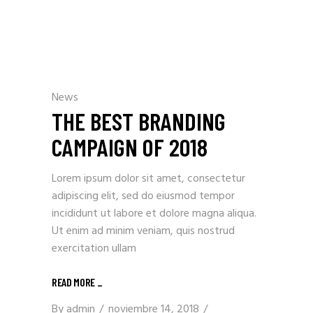
News
THE BEST BRANDING
CAMPAIGN OF 2018
Lorem ipsum dolor sit amet, consectetur
adipiscing elit, sed do eiusmod tempor
incididunt ut labore et dolore magna aliqua.
Ut enim ad minim veniam, quis nostrud
exercitation ullam
READ MORE _
By
admin
noviembre 14, 2018