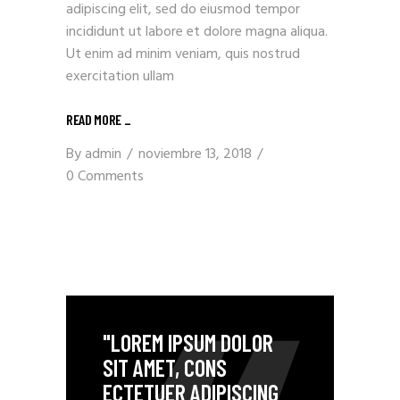
adipiscing elit, sed do eiusmod tempor
incididunt ut labore et dolore magna aliqua.
Ut enim ad minim veniam, quis nostrud
exercitation ullam
READ MORE _
By
admin
noviembre 13, 2018
0 Comments
"LOREM IPSUM DOLOR
SIT AMET, CONS
ECTETUER ADIPISCING