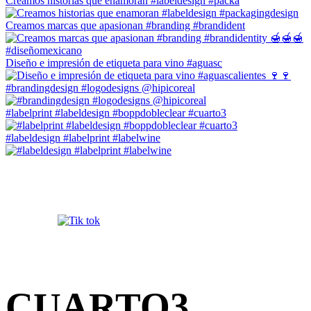
Creamos historias que enamoran #labeldesign #packa
Creamos marcas que apasionan #branding #brandident
Diseño e impresión de etiqueta para vino #aguasc
#brandingdesign #logodesigns @hipicoreal
#labelprint #labeldesign #boppdobleclear #cuarto3
#labeldesign #labelprint #labelwine
CUARTO3