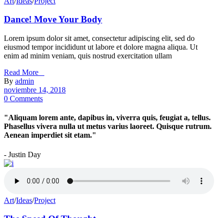
Art
/
Ideas
/
Project
Dance! Move Your Body
Lorem ipsum dolor sit amet, consectetur adipiscing elit, sed do
eiusmod tempor incididunt ut labore et dolore magna aliqua. Ut
enim ad minim veniam, quis nostrud exercitation ullam
Read More _
By
admin
noviembre 14, 2018
0 Comments
"Aliquam lorem ante, dapibus in, viverra quis, feugiat a, tellus.
Phasellus vivera nulla ut metus varius laoreet. Quisque rutrum.
Aenean imperdiet sit etam."
- Justin Day
Art
/
Ideas
/
Project