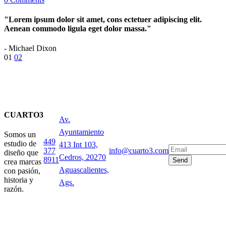
"Lorem ipsum dolor sit amet, cons ectetuer adipiscing elit.
Aenean commodo ligula eget dolor massa."
- Michael Dixon
Paginación
01
02
de
entradas
CUARTO3
Av.
Ayuntamiento
Somos un
449
estudio de
413 Int 103,
377
info@cuarto3.com
diseño que
Cedros, 20270
8911
Send
crea marcas
Aguascalientes,
con pasión,
historia y
Ags.
razón.